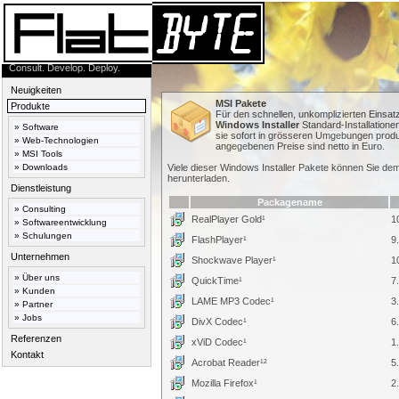
Consult. Develop. Deploy.
Neuigkeiten
MSI Pakete
Produkte
Für den schnellen, unkomplizierten Einsat
Windows Installer
Standard-Installatione
»
Software
sie sofort in grösseren Umgebungen produ
»
Web-Technologien
angegebenen Preise sind netto in Euro.
»
MSI Tools
»
Downloads
Viele dieser Windows Installer Pakete können Sie d
herunterladen.
Dienstleistung
Packagename
»
Consulting
RealPlayer Gold¹
1
»
Softwareentwicklung
»
Schulungen
FlashPlayer¹
9
Unternehmen
Shockwave Player¹
1
»
Über uns
QuickTime¹
7
»
Kunden
LAME MP3 Codec¹
3
»
Partner
»
Jobs
DivX Codec¹
6
Referenzen
xViD Codec¹
1
Kontakt
Acrobat Reader¹²
5
Mozilla Firefox¹
2