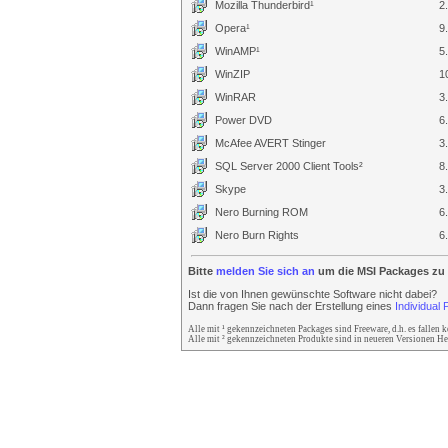
Mozilla Thunderbird¹
2
Opera¹
9
WinAMP¹
5
WinZIP
1
WinRAR
3
Power DVD
6
McAfee AVERT Stinger
3
SQL Server 2000 Client Tools²
8
Skype
3
Nero Burning ROM
6
Nero Burn Rights
6
Bitte
melden Sie sich an
um die MSI Packages zu 
Ist die von Ihnen gewünschte Software nicht dabei?
Dann fragen Sie nach der Erstellung eines
Individual
Alle mit ¹ gekennzeichneten Packages sind Freeware, d.h. es fallen 
Alle mit ² gekennzeichneten Produkte sind in neueren Versionen He